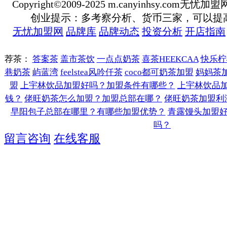
Copyright©2009-2025 m.canyinhsy.com无忧加盟网 a
创业提示：多考察分析、货币三家，可以提
无忧加盟网
品牌库
品牌动态
投资分析
开店指南
荐茶：
答案茶
盖市茶饮
一点点奶茶
喜茶HEEKCAA
快乐柠
巷奶茶
屿蓝湾
feelstea风吟仟茶
coco都可奶茶加盟
妈妈茶
盟
上宇林饮品加盟好吗？加盟条件有哪些？
上宇林饮品
钱？
佬旺奶茶怎么加盟？加盟总部在哪？
佬旺奶茶加盟利
早阳包子总部在哪里？有哪些加盟优势？
青露馒头加盟
吗？
留言咨询
在线客服