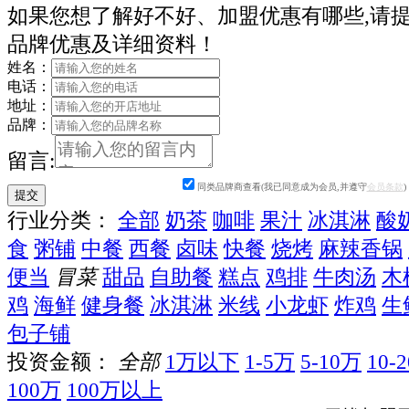
如果您想了解好不好、加盟优惠有哪些,请
品牌优惠及详细资料！
姓名：
电话：
地址：
品牌：
留言:
同类品牌商查看(我已同意成为会员,并遵守
会员条款
)
行业分类：
全部
奶茶
咖啡
果汁
冰淇淋
酸
食
粥铺
中餐
西餐
卤味
快餐
烧烤
麻辣香锅
便当
冒菜
甜品
自助餐
糕点
鸡排
牛肉汤
木
鸡
海鲜
健身餐
冰淇淋
米线
小龙虾
炸鸡
生
包子铺
投资金额：
全部
1万以下
1-5万
5-10万
10-
100万
100万以上